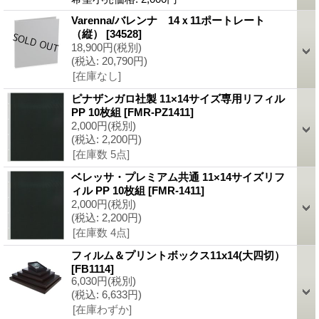
Varenna/バレンナ 14ｘ11ポートレート
（縦）
[34528]
18,900円
(税別)
(税込
:
20,790円)
[在庫なし]
ピナザンガロ社製 11×14サイズ専用リフィル
PP 10枚組
[FMR-PZ1411]
2,000円
(税別)
(税込
:
2,200円)
[在庫数 5点]
ベレッサ・プレミアム共通 11×14サイズリフ
ィル PP 10枚組
[FMR-1411]
2,000円
(税別)
(税込
:
2,200円)
[在庫数 4点]
フィルム＆プリントボックス11x14(大四切）
[FB1114]
6,030円
(税別)
(税込
:
6,633円)
[在庫わずか]