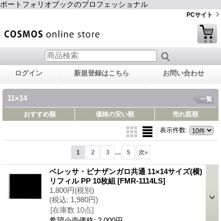
ポートフォリオブックのプロフェッショナル
PCサイト
ログイン
新規登録はこちら
お問い合わせ
11×14
一覧
おすすめ順
価格の安い順
売れ筋順
表示件数
:
...
1
2
3
5
次
»
ベレッサ・ピナザンガロ共通 11×14サイズ(横)
リフィル PP 10枚組
[FMR-1114LS]
1,800円
(税別)
(税込
:
1,980円)
[在庫数 10点]
希望小売価格
:
2,000円