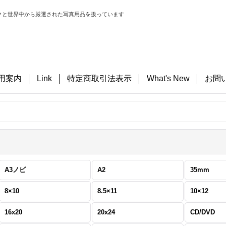
クと世界中から厳選された写真用品を扱っています
用案内
Link
特定商取引法表示
What's New
お問
A3ノビ
A2
35mm
8×10
8.5×11
10×12
16x20
20x24
CD/DVD