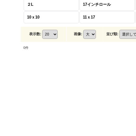
２L
17インチロール
10ｘ10
11ｘ17
表示数
:
画像
:
並び順
:
0
件