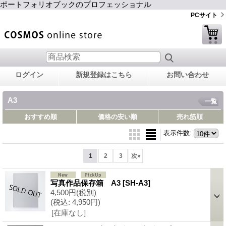
ポートフォリオブックのプロフェッショナル
PCサイト
ログイン
新規登録はこちら
お問い合わせ
A3
一覧
おすすめ順
価格の安い順
売れ筋順
表示件数
:
1
2
3
次
»
写真作品保存箱 A3
[SH-A3]
4,500円
(税別)
(税込
:
4,950円)
[在庫なし]