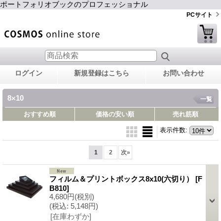
ポートフォリオブックのプロフェッショナル
PCサイト
ログイン
新規登録はこちら
お問い合わせ
8×10
一覧
おすすめ順
価格の安い順
売れ筋順
表示件数
:
1
2
次
»
フィルム＆プリントボックス8x10(六切り）
[F
B810]
4,680円
(税別)
(税込
:
5,148円)
[在庫わずか]