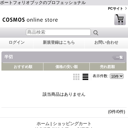
ポートフォリオブックのプロフェッショナル
PCサイト
ログイン
新規登録はこちら
お問い合わせ
半切
一覧
おすすめ順
価格の安い順
売れ筋順
表示件数
:
該当商品はありません
(0件/0件)
ホーム
|
ショッピングカート