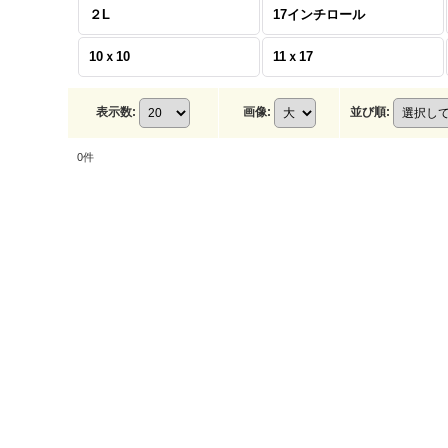
２L
17インチロール
10ｘ10
11ｘ17
表示数
:
画像
:
並び順
:
0
件