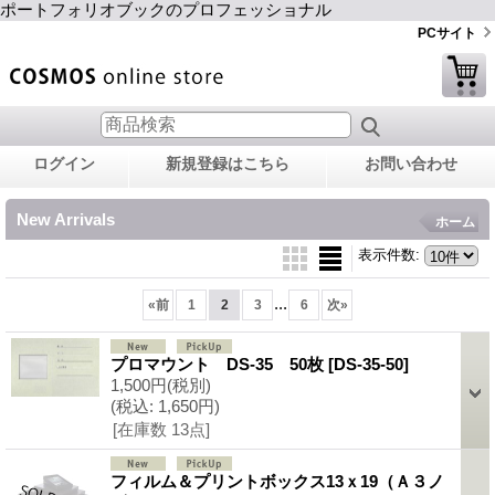
ポートフォリオブックのプロフェッショナル
PCサイト
ログイン
新規登録はこちら
お問い合わせ
New Arrivals
ホーム
表示件数
:
...
«
前
1
2
3
6
次
»
プロマウント DS-35 50枚
[DS-35-50]
1,500円
(税別)
(税込
:
1,650円)
[在庫数 13点]
フィルム＆プリントボックス13ｘ19（Ａ３ノ