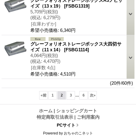
グレーフォリオストレージボックスA3ノビサ
イズ（13ｘ19）
[FSBG1319]
5,709円
(税別)
(税込
:
6,279円)
[在庫わずか]
希望小売価格
:
6,340円
グレーフォリオストレージボックス大四切サ
イズ（11ｘ14）
[FSBG1114]
4,064円
(税別)
(税込
:
4,470円)
[在庫数 4点]
希望小売価格
:
4,510円
(20件/60件)
...
«
前
1
2
3
6
次
»
ホーム
|
ショッピングカート
特定商取引法表示
|
ご利用案内
PCサイト
Powered by
おちゃのこネット